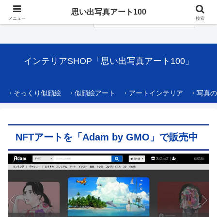
思い出写真アート100
メニュー
検索
インテリアSHOP「思い出写真アート100」
・そっくり似顔絵
・似顔絵アート
・アートインテリア
・写真の
NFTアートを「Adam by GMO」で販売中